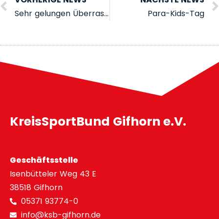
Sehr gelungen Überraschung für Udo Rauhaus während des Turniers.
Para-Kids-Tag
KreisSportBund Gifhorn e.V.
Geschäftsstelle
Isenbütteler Weg 43 E
38518 Gifhorn
05371 93774-0
info@ksb-gifhorn.de