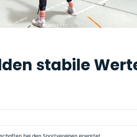
den stabile Wert
n
chaften bei den Sportvereinen erwartet.