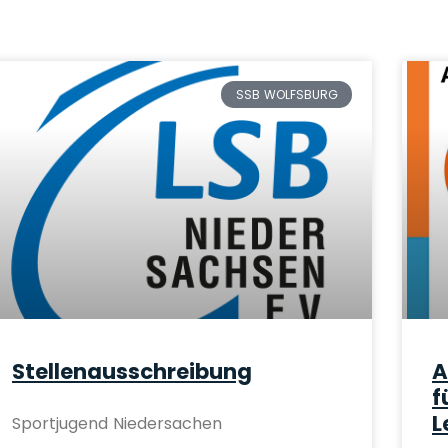
SSB WOLFSBURG
Stellenausschreibung
A
f
L
Sportjugend Niedersachen