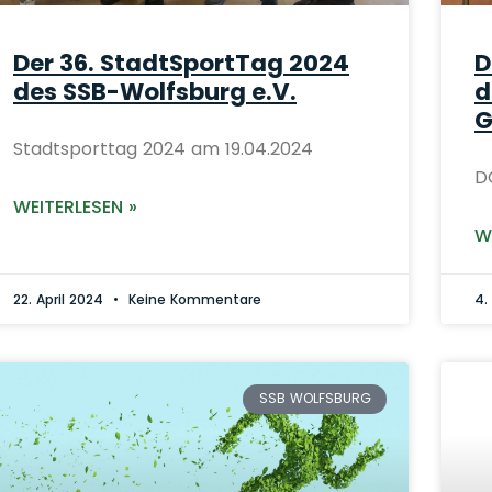
Der 36. StadtSportTag 2024
D
des SSB-Wolfsburg e.V.
d
G
Stadtsporttag 2024 am 19.04.2024
D
WEITERLESEN »
W
22. April 2024
Keine Kommentare
4.
SSB WOLFSBURG