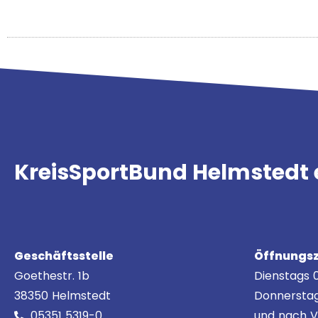
KreisSportBund Helmstedt 
Geschäftsstelle
Öffnungsz
Goethestr. 1b
Dienstags 0
38350 Helmstedt
Donnerstag
05351 5319-0
und nach V